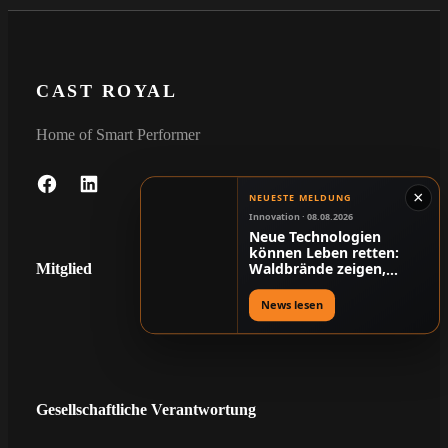
CAST ROYAL
Home of Smart Performer
F
L
×
NEUESTE MELDUNG
A
I
Innovation · 08.08.2026
Neue Technologien
C
N
können Leben retten:
E
K
Waldbrände zeigen,
Mitglied
warum Digitalisierung
B
E
mehr als Komfort ist
News lesen
O
D
O
I
K
N
Gesellschaftliche Verantwortung