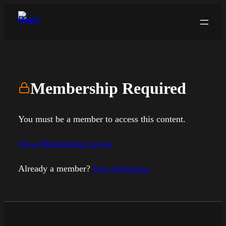
Zum
Inhalt
springen
Membership Required
You must be a member to access this content.
View Membership Levels
Already a member?
Jetzt einloggen.