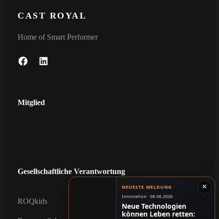
CAST ROYAL
Home of Smart Performer
F
L
A
I
C
N
E
K
Mitglied
B
E
O
D
O
I
K
N
Gesellschaftliche Verantwortung
×
NEUESTE MELDUNG
Innovation · 08.08.2026
ROQkids
Neue Technologien
können Leben retten: