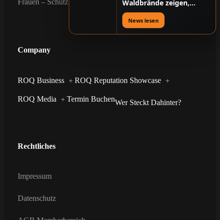
Frauen – Schutz – Bewegung
Waldbrände zeigen,
warum Digitalisierung
mehr als Komfort ist
News lesen
Company
ROQ Business
ROQ Reputation Showcase
ROQ Media
Termin Buchen
Wer Steckt Dahinter?
Rechtliches
Impressum
Datenschutz