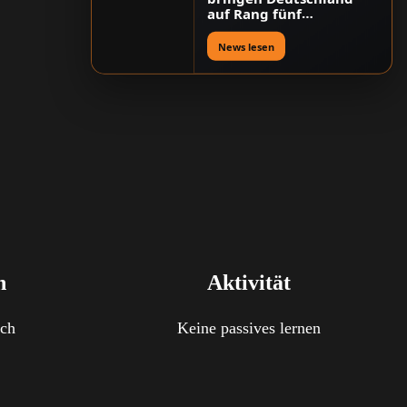
auf Rang fünf
weltweit
News lesen
h
Aktivität
sch
Keine passives lernen