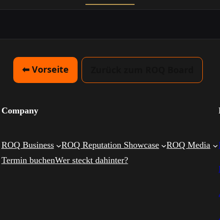
⬅ Vorseite
Zurück zum ROQ Board
Company
ROQ Business
ROQ Reputation Showcase
ROQ Media
Termin buchen
Wer steckt dahinter?