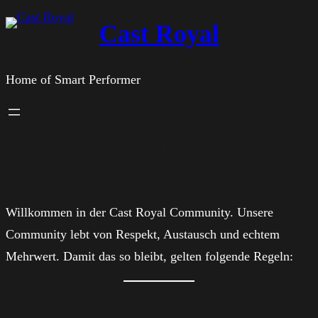
Zum
Cast Royal
Inhalt
springen
Home of Smart Performer
Richtlinien für die Cast Royal
Community
Willkommen in der Cast Royal Community. Unsere
Community lebt von Respekt, Austausch und echtem
Mehrwert. Damit das so bleibt, gelten folgende Regeln:
1. Respektvoller Umgang