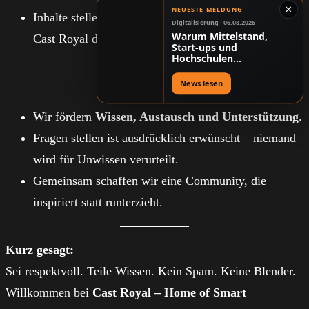
×
NEUESTE MELDUNG
Inhalte stellen nicht automatisch die Meinung von
Digitalisierung · 06.08.2026
Warum Mittelstand,
Cast Royal dar.
Start-ups und
Hochschulen
gemeinsam schneller
neue Lösungen
7. Positive Kultur
News lesen
entwickeln können
Wir fördern
Wissen, Austausch und Unterstützung
.
Fragen stellen ist ausdrücklich erwünscht – niemand
wird für Unwissen verurteilt.
Gemeinsam schaffen wir eine Community, die
inspiriert statt runterzieht.
Kurz gesagt:
Sei respektvoll. Teile Wissen. Kein Spam. Keine Blender.
Willkommen bei
Cast Royal – Home of Smart