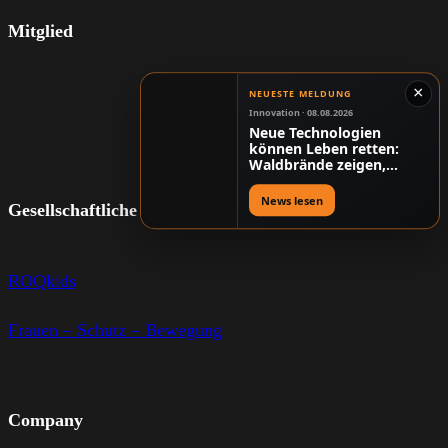
Mitglied
×
NEUESTE MELDUNG
Innovation · 08.08.2026
Neue Technologien
können Leben retten:
Waldbrände zeigen,
warum Digitalisierung
mehr als Komfort ist
News lesen
Gesellschaftliche Verantwortung
ROQkids
Frauen – Schutz – Bewegung
Company