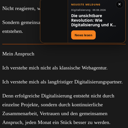
×
NEUESTE MELDUNG
Nicht reagieren, wenn Probleme entstehen.
Digitalisierung · 09.08.2026
Die unsichtbare
Revolution: Wie
Sondern gemeinsam dafür sorgen, dass sie gar nicht erst
Digitalisierung und KI
Prozesse, Produkte
entstehen.
und ganze Branchen
News lesen
neu formen können
Mein Anspruch
Ich verstehe mich nicht als klassische Webagentur.
Ich verstehe mich als langfristiger Digitalisierungspartner.
Denn erfolgreiche Digitalisierung entsteht nicht durch
einzelne Projekte, sondern durch kontinuierliche
Zusammenarbeit, Vertrauen und den gemeinsamen
Anspruch, jeden Monat ein Stück besser zu werden.