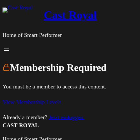
Zum
Cast Royal
Inhalt
springen
Home of Smart Performer
Membership Required
You must be a member to access this content.
View Membership Levels
Already a member?
Jetzt einloggen.
CAST ROYAL
Home of Smart Performer