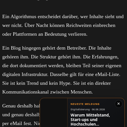
Ein Algorithmus entscheidet darüber, wer Inhalte sieht und
wer nicht. Über Nacht können Reichweiten einbrechen
oder Plattformen an Bedeutung verlieren.
Ein Blog hingegen gehört dem Betreiber. Die Inhalte
gehören ihm. Die Struktur gehört ihm. Die Erfahrungen,
die dort dokumentiert werden, bleiben Teil seiner eigenen
digitalen Infrastruktur. Dasselbe gilt für eine eMail-Liste.
Sie ist kein Trend und kein Hype. Sie ist ein direkter
Kommunikationskanal zwischen Menschen.
×
NEUESTE MELDUNG
Genau deshalb halte ich bis heute an Blogbeiträgen fest
Digitalisierung · 06.08.2026
und genau deshalb halte ich auch am direkten Austausch
Warum Mittelstand,
Start-ups und
per eMail fest. Nicht aus Nostalgie und nicht, weil ich
Hochschulen