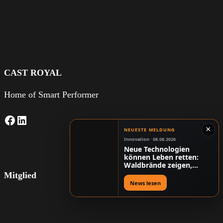
CAST ROYAL
Home of Smart Performer
Facebook
LinkedIn
×
NEUESTE MELDUNG
Innovation · 08.08.2026
Neue Technologien
können Leben retten:
Waldbrände zeigen,
warum Digitalisierung
Mitglied
mehr als Komfort ist
News lesen