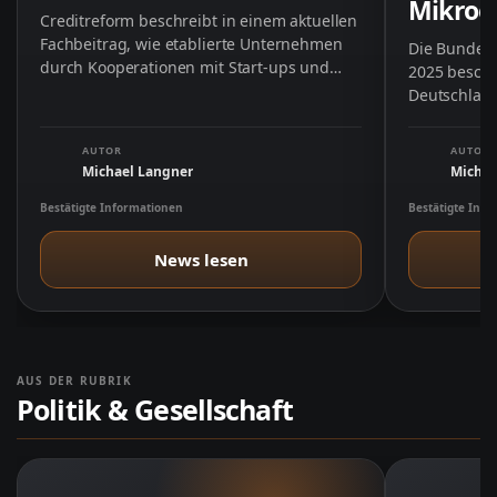
Mikroe
Creditreform beschreibt in einem aktuellen
Fachbeitrag, wie etablierte Unternehmen
Die Bundes
durch Kooperationen mit Start-ups und
2025 besch
Hochschulen ihre Innovationskraft stärken
Deutschland
können. Im …
durch konk
AUTOR
AUTOR
Michael Langner
Michae
Bestätigte Informationen
Bestätigte Inf
News lesen
AUS DER RUBRIK
Politik & Gesellschaft