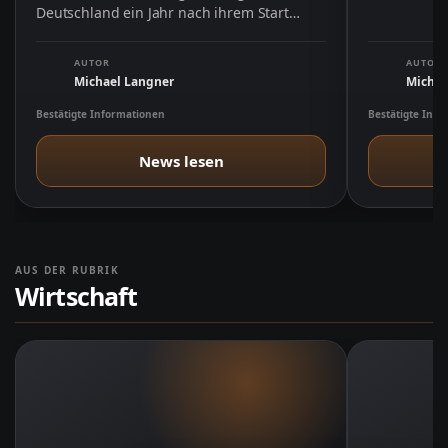
Deutschland ein Jahr nach ihrem Start
durch konkrete Roadmaps und …
AUTOR
AUTOR
Michael Langner
Michae
Bestätigte Informationen
Bestätigte Inf
News lesen
AUS DER RUBRIK
Wirtschaft