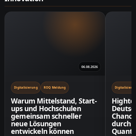
06.08.2026
Digitalisierung
ROQ Meldung
Digitalisieru
Warum Mittelstand, Start-
Highte
ups und Hochschulen
Deutsc
gemeinsam schneller
Chance
neue Lösungen
durch K
entwickeln können
Quante