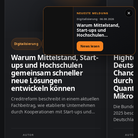
×
NEUESTE MELDUNG
Digitalisierung · 06.08.2026
06.08.2026
Warum Mittelstand,
Start-ups und
Hochschulen
gemeinsam schneller
Digitalisierung
ROQ Meldung
Digitalisieru
neue Lösungen
News lesen
entwickeln können
Warum Mittelstand, Start-
Highte
ups und Hochschulen
Deutsc
gemeinsam schneller
Chance
neue Lösungen
durch K
entwickeln können
Quante
Mikroe
Creditreform beschreibt in einem aktuellen
Fachbeitrag, wie etablierte Unternehmen
Die Bundes
durch Kooperationen mit Start-ups und
2025 besch
Hochschulen ihre Innovationskraft stärken
Deutschland
können. Im …
durch konk
AUTOR
AUTOR