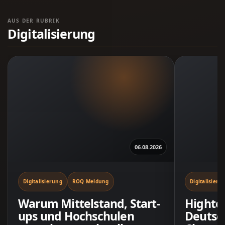
AUS DER RUBRIK
Digitalisierung
06.08.2026
Digitalisierung
ROQ Meldung
Digitalisieru
Warum Mittelstand, Start-
Highte
ups und Hochschulen
Deutsc