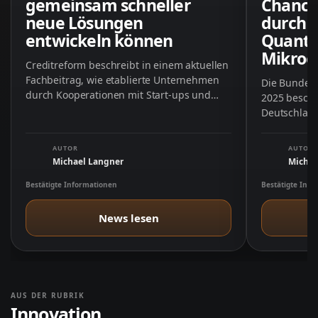
gemeinsam schneller
Chance
neue Lösungen
durch K
entwickeln können
Quante
Mikroe
Creditreform beschreibt in einem aktuellen
Fachbeitrag, wie etablierte Unternehmen
Die Bundes
durch Kooperationen mit Start-ups und
2025 besch
Hochschulen ihre Innovationskraft stärken
Deutschland
können. Im …
durch konk
AUTOR
AUTOR
Michael Langner
Michae
Bestätigte Informationen
Bestätigte Inf
News lesen
AUS DER RUBRIK
Innovation