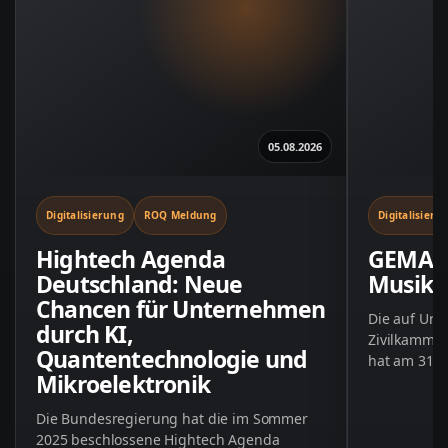
05.08.2026
Digitalisierung
ROQ Meldung
Digitalisieru
Hightech Agenda
GEMA g
Deutschland: Neue
Musikd
Chancen für Unternehmen
Die auf Urhe
durch KI,
Zivilkammer
Quantentechnologie und
hat am 31. J
Mikroelektronik
GEMA …
Die Bundesregierung hat die im Sommer
2025 beschlossene Hightech Agenda