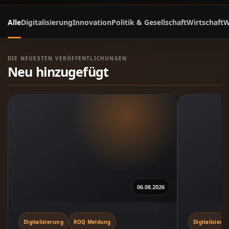
Alle
Digitalisierung
Innovation
Politik & Gesellschaft
Wirtschaft
W
DIE NEUESTEN VERÖFFENTLICHUNGEN
Neu hinzugefügt
06.08.2026
Digitalisierung
ROQ Meldung
Digitalisieru