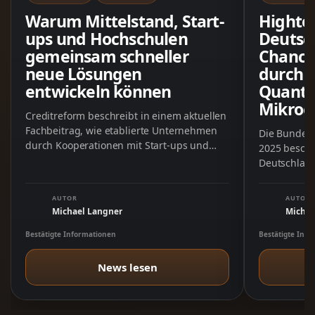
Warum Mittelstand, Start-
Highte
ups und Hochschulen
Deutsc
gemeinsam schneller
Chance
neue Lösungen
durch K
entwickeln können
Quante
Mikroe
Creditreform beschreibt in einem aktuellen
Fachbeitrag, wie etablierte Unternehmen
Die Bundes
durch Kooperationen mit Start-ups und
2025 besch
Hochschulen ihre Innovationskraft stärken
Deutschland
können. Im …
durch konk
AUTOR
AUTOR
Michael Langner
Michae
Bestätigte Informationen
Bestätigte Inf
News lesen