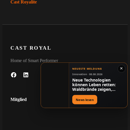
Cast Royalite
CAST ROYAL
Home of Smart Performer
×
NEUESTE MELDUNG
Innovation · 08.08.2026
F
L
Neue Technologien
können Leben retten:
A
I
Waldbrände zeigen,
C
N
warum Digitalisierung
mehr als Komfort ist
E
K
Mitglied
News lesen
B
E
O
D
O
I
K
N