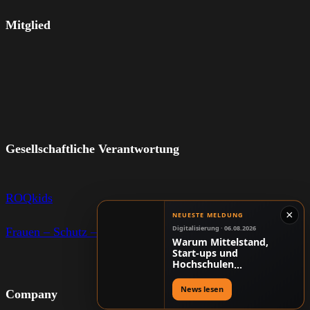
Mitglied
Gesellschaftliche Verantwortung
ROQkids
×
NEUESTE MELDUNG
Digitalisierung · 06.08.2026
Frauen – Schutz – Bewegung
Warum Mittelstand,
Start-ups und
Hochschulen
gemeinsam schneller
neue Lösungen
News lesen
Company
entwickeln können