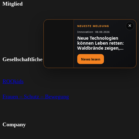
Mitglied
×
NEUESTE MELDUNG
Innovation · 08.08.2026
Neue Technologien
können Leben retten:
Waldbrände zeigen,
warum Digitalisierung
mehr als Komfort ist
Gesellschaftliche Verantwortung
News lesen
ROQkids
Frauen – Schutz – Bewegung
Company