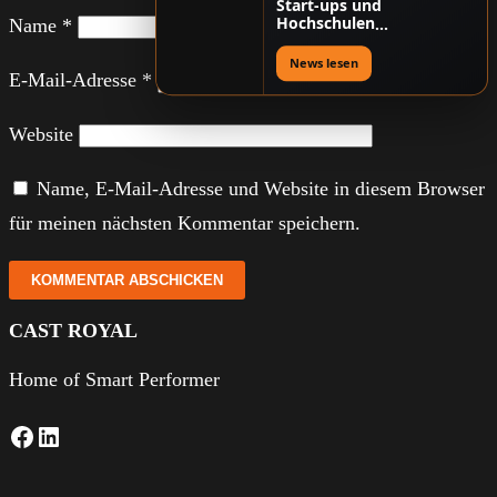
Start-ups und
Hochschulen
Name
*
gemeinsam schneller
neue Lösungen
News lesen
entwickeln können
E-Mail-Adresse
*
Website
Name, E-Mail-Adresse und Website in diesem Browser
für meinen nächsten Kommentar speichern.
CAST ROYAL
Home of Smart Performer
Facebook
LinkedIn