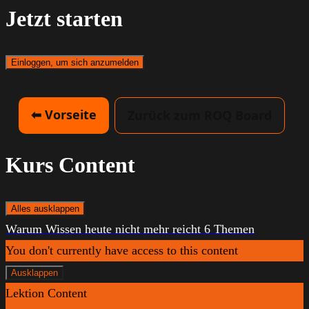
Jetzt starten
Einloggen, um sich anzumelden
⬅ Vorseite
Zurück zum ROQ Board
Kurs Content
Alles ausklappen
Lektionen
Warum Wissen heute nicht mehr reicht
6 Themen
You don't currently have access to this content
Ausklappen
Warum
Lektion Content
Wissen
heute