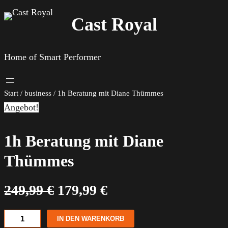
Zum
Cast Royal
Inhalt
springen
Home of Smart Performer
Start
/
business
/ 1h Beratung mit Diane Thümmes
Angebot!
1h Beratung mit Diane
Thümmes
U
A
249,99
€
179,99
€
r
k
s
t
1
IN DEN WARENKORB