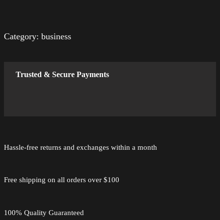
p
u
h
r
e
B
ü
l
e
Category:
business
n
l
r
g
e
a
l
r
Trusted & Secure Payments
t
i
P
u
c
r
n
h
e
e
i
g
r
s
m
Hassle-free returns and exchanges within a month
P
i
i
r
s
t
e
t
Free shipping on all orders over $100
D
i
:
i
s
1
100% Quality Guaranteed
a