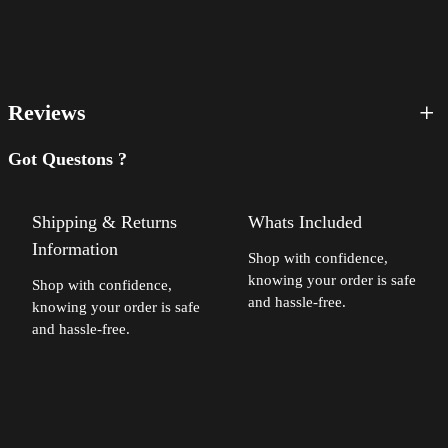
w
7
n
a
9
e
r
,
:
9
T
Reviews
2
9
h
4
ü
Got Questons ?
9
€
0 Rezensionen für 1h Beratung mit Diane Thümmes
m
,
.
m
Schreibe die erste Rezension für „1h Beratung mit Diane
Shipping & Returns
Whats Included
9
e
Thümmes“
Information
9
Shop with confidence,
s
knowing your order is safe
Shop with confidence,
Deine E-Mail-Adresse wird nicht veröffentlicht.
Erforderliche
and hassle-free.
M
knowing your order is safe
€
Felder sind mit
*
markiert
and hassle-free.
e
Deine Bewertung
*
n
g
Deine Rezension
*
e